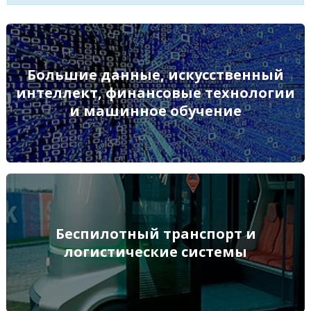
Большие данные, искусственный интеллект,
Большие данные, искусственный
финансовые технологии и машинное обучение
интеллект, финансовые технологии
и машинное обучение
ПОДРОБНЕЕ
Беспилотный транспорт и логистические системы
Беспилотный транспорт и
логистические системы
ПОДРОБНЕЕ