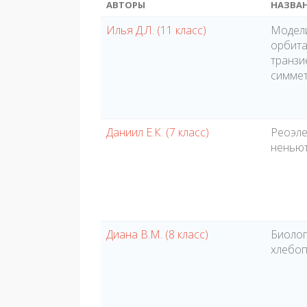
АВТОРЫ
НАЗВА
Илья Д.Л. (11 класс)
Модели
орбита
транзи
симме
Даниил Е.К. (7 класс)
Реоэле
неньют
Диана В.М. (8 класс)
Биолог
хлебо