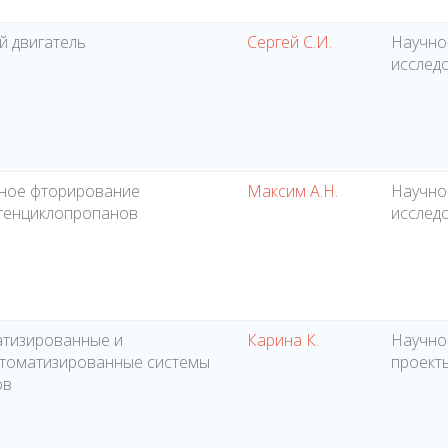
 двигатель
Сергей С.И.
Научно
исслед
ное фторирование
Максим А.Н.
Научно
генциклопропанов
исслед
тизированные и
Карина К.
Научно
томатизированные системы
проект
ов