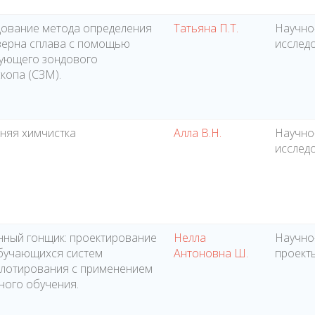
ование метода определения
Татьяна П.Т.
Научно
зерна сплава с помощью
исслед
ующего зондового
копа (СЗМ).
няя химчистка
Алла В.Н.
Научно
исслед
ный гонщик: проектирование
Нелла
Научно
бучающихся систем
Антоновна Ш.
проект
лотирования с применением
ого обучения.