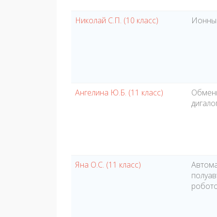
Николай С.П. (10 класс)
Ионный
Ангелина Ю.Б. (11 класс)
Обмен
дигало
Яна О.С. (11 класс)
Автома
полуав
робот