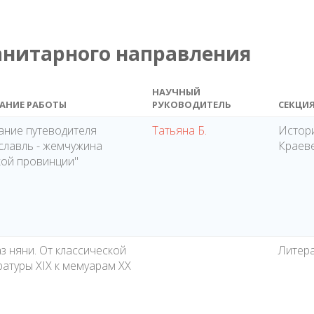
анитарного направления
НАУЧНЫЙ
АНИЕ РАБОТЫ
РУКОВОДИТЕЛЬ
СЕКЦИ
ание путеводителя
Татьяна Б.
Истор
славль - жемчужина
Краев
кой провинции"
з няни. От классической
Литер
ратуры XIX к мемуарам ХХ