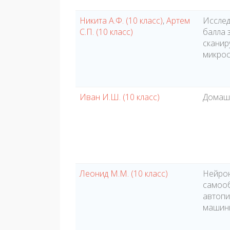
Никита А.Ф. (10 класс)
,
Артем
Исслед
С.П. (10 класс)
балла 
сканир
микрос
Иван И.Ш. (10 класс)
Домаш
Леонид М.М. (10 класс)
Нейрон
самоо
автопи
машинн