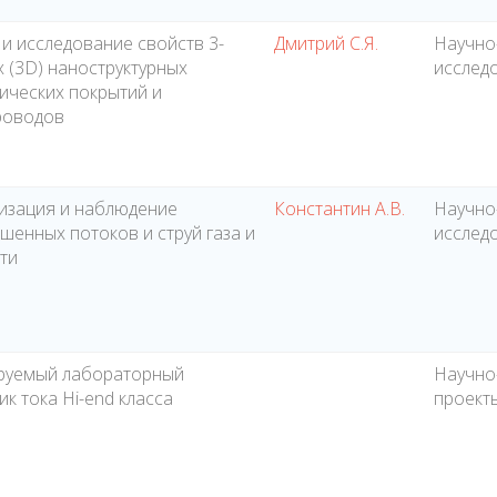
 и исследование свойств 3-
Дмитрий С.Я.
Научно
 (3D) наноструктурных
исслед
ических покрытий и
роводов
изация и наблюдение
Константин А.В.
Научно
шенных потоков и струй газа и
исслед
ти
руемый лабораторный
Научно
ик тока Hi-end класса
проект