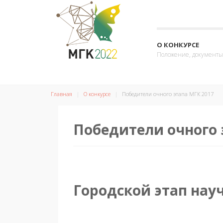
О КОНКУРСЕ
Положение, документы
Главная
О конкурсе
Победители очного этапа МГК 2017
Победители очного 
Городской этап нау