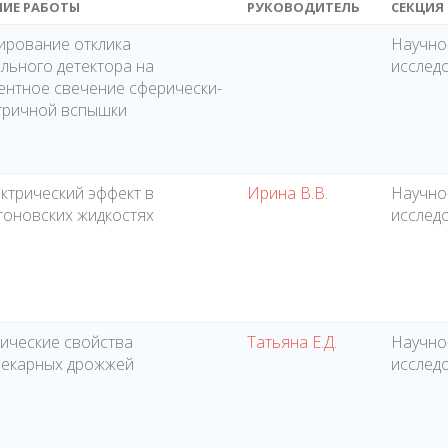
НИЕ РАБОТЫ
РУКОВОДИТЕЛЬ
СЕКЦИЯ
рование отклика
Научно
льного детектора на
исслед
ентное свечение сферически-
тричной вспышки
ктрический эффект в
Ирина В.В.
Научно
оновских жидкостях
исслед
ические свойства
Татьяна Е.Д.
Научно
пекарных дрожжей
исслед