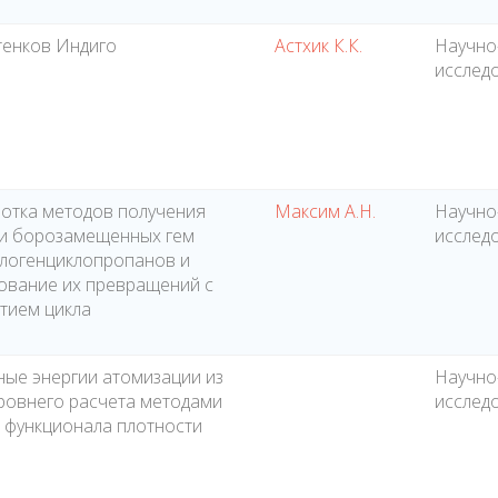
тенков Индиго
Астхик К.К.
Научно
исслед
отка методов получения
Максим А.Н.
Научно
 и борозамещенных гем
исслед
логенциклопропанов и
ование их превращений с
тием цикла
ые энергии атомизации из
Научно
ровнего расчета методами
исслед
 функционала плотности