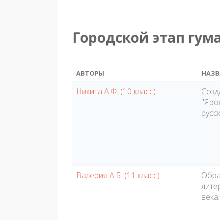
Городской этап гум
АВТОРЫ
НАЗВ
Никита А.Ф. (10 класс)
Созд
"Яро
русс
Валерия А.Б. (11 класс)
Обра
лите
века.