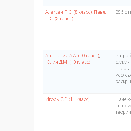
Алексей П.С. (8 класс)
,
Павел
256 от
П.С. (8 класс)
Анастасия А.А. (10 класс)
,
Разраб
Юлия Д.М. (10 класс)
силил-
фторга
исслед
раскры
Игорь С.Г. (11 класс)
Надежн
низкоу
теории