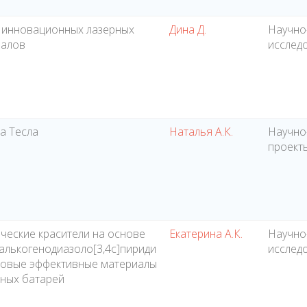
 инновационных лазерных
Дина Д.
Научно
иалов
исслед
а Тесла
Наталья А.К.
Научно
проект
ческие красители на основе
Екатерина А.К.
Научно
]халькогенодиазоло[3,4с]пириди
исслед
новые эффективные материалы
ных батарей