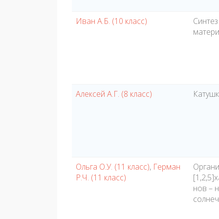
Иван А.Б. (10 класс)
Синтез
матер
Алексей А.Г. (8 класс)
Катушк
Ольга О.У. (11 класс)
,
Герман
Органи
Р.Ч. (11 класс)
[1,2,5
нов – 
солнеч